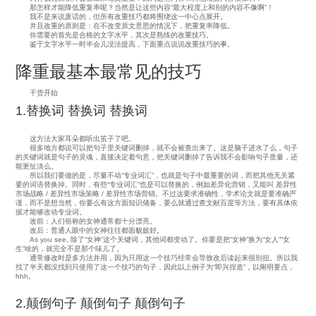
那怎样才能降低重复率呢？当然是让这些内容“最大程度上和别的内容不像啊”！
我不是来说废话的，但所有改重技巧都将围绕这一中心点展开。
并且改重的原则是：在不改变原文意思的情况下，把重复率降低。
你需要的首先是合格的文字水平，其次是熟练的改重技巧。
鉴于文字水平一时半会儿没法提高，下面重点说说改重技巧的事。
降重最基本最常见的技巧
干货开始
1.替换词 替换词 替换词
这方法大家耳朵都听出茧子了吧。
很多地方都说可以把句子里关键词删掉，就不会被查出来了。这是脑子进水了么，句子
的关键词就是句子的灵魂，直接决定着句意，把关键词删掉了告诉我不会影响句子质量，还
能更扯淡么。
所以我们要做的是，尽量不动“专业词汇”，也就是句子中最重要的词，而把其他无关紧
要的词语替换掉。同时，有些“专业词汇”也是可以替换的，例如差异化营销，又能叫 差异性
市场战略 / 差异性市场策略 / 差异性市场营销。不过这要求准确性，学术论文就是要准确严
谨，而不是想当然，你要么有这方面知识储备，要么就通过查文献百度等方法，要有具体依
据才能够改动专业词。
改前：人们俗称的女神通常都十分漂亮。
改后：普通人眼中的女神往往都面貌姣好。
As you see, 除了“女神”这个关键词，其他词都变动了。你要是把“女神”换为“女人”“女
生”啥的，就完全不是那个味儿了。
通常修改时是多方法并用，因为只用这一个技巧经常会导致改后读起来很别扭。所以我
找了半天都没找到只使用了这一个技巧的句子，因此以上例子为“即兴捏造”，以阐明要点，
hhh。
2.颠倒句子 颠倒句子 颠倒句子