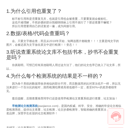
1.为什么引用也重复了？
标不标引用和是否重复无关，也就是引用也会被查重，只要重复就会被标红。
这也不难理解，不然抄袭的部分我都悄悄标上引用不就行了？那还查重干嘛呢？
所以引用需要用自己的话复述一遍，成为间接引用。
2.数据/表格/代码会查重吗？
会。只要文字都会查，而且从2018年开始，知网连图片都能查！！！主要是纯文字的
图片，会被还原为文字放在原文中进行检测！！变态！！
3.听说查重系统论文库不包括书本，抄书不会重复
是吗？
你真聪明。可惜已经有其他聪明人用过这方法了，他们的论文也早已收入了论文库，所
以...
4.为什么每个检测系统的结果是不一样的？
因为各个系统的数据库收录相似的部分不同，而且数据库的比对算法也不一样，所以无
法来进行一个百分比的核对，因而检测结果谁高谁低都不一定，甚至60%+的差异都很常
见。
最后提醒，后期查重推荐同学们还是使用早检测论文查重系统进行查重，论文加油！
早检测论文检测系统
(zaojiance.com)，是国内权威、科学、安全、准确的毕业论文相似
度检测系统，提供论文查重，论文检测，论文抄袭检测等，智能准确的查重算法，论文查重
老品牌，深受学生欢迎的论文检测软件！
关键字：论文查重技巧，论文降重技巧