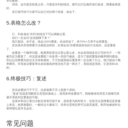
专任教师。
词语、短句甚至段落之间，只要是并列的情况，都可以打乱顺序进行叙述，降重效果甚
好。
其它细节技巧大家可以自己对比两个段落，体会下。
5.表格怎么改？
行、列各项在“并列”的情况下可以调换位置。
你们一定会问“这也能降下来？”
我只能说，你不改，就会100%重复。你这样改了，有70%+几率不会再重复。
其实基本所有降重方法都是这样的，杠精会说“你看我就按你的方法改的，还是重复
了。”
改重是一个概率问题，检测系统里论文那么那么多，你会发现很多自己写的句子，一样
被判定为重复了，何况是改重呢？你多用一些技巧修改，是为了能把重复的概率降到最低。
所以以后降重完的论文没有检测前，千万别逼我保证重复率一定合格了行么，我只能说个概
率啊哥。毕竟改后重复率比改前都高的情况也不是一两次了，系统就是系统，它是有BUG
的。
6.终极技巧：复述
其实改重技巧千千万，但是都离不开上面那个原则。
“复述”也就是理解原文意思的基础上，使用多种改重技巧，既能够保持原意又能够完美
避开系统判定重复的可能。
这基本和自己看过文献后亲笔写差不多，虽然更为耗时耗力，但是无论是降重还是质量
上来说，效果都最好。一般经过大量练习，培养出思维定势可以提高速度。刚开始修改时头
晕和呕吐是常见反应...
常见问题