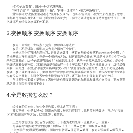
把“句子反着看”，用另一种方式来表达。
“我打了他" 即 “他被我揍了一顿”。“女神不理他”即“xx被女神拒绝了”。
通常被称为“变换主被动语态”“使用反义词”等，也即不管你用什么方式来表达这个意思，
你都要尽可能和原文不一样（重复的字尽量少），但千万要注意是在保持原意的情况下，度
把握得不好经常会改得不伦不类。
3.变换顺序 变换顺序 变换顺序
改前：屌丝的三大特点：贫穷、猥琐和不思进取。
改后：不思进取，猥琐与贫穷是卢瑟的三个特征。
当然这三个词可以利用技巧1-替换词来处理，然而有些时候都是不能改动的专业词，在
替换基础上再变换顺序，也是一个很好的方法。别再跟我争论什么“系统是根据多少个字一致
来判定重复的，这样子是没有用的！” 别跟我扯理论，从来不研究系统怎么检测的，多少个
字连续重复会被标红，难道我改的时候还得一个个字去数？我只想用经验告诉你，这样是有
用的！因为这一条满足“尽最大可能和原文不同！”就算你实在无能为力，这几个词就是不能
改动，改了就面目全非了，你用这种方法很多时候是能够骗过系统的。系统检测算法很复杂
也有很多个原则，去研究系统也太浪费精力了吧，还不如省点时间好好研究论文呢。
所以回到答案最初提到的：系统判定你重复是因为它觉得你和其他论文很像，要改重那
就尽量让自己变得谁都不像！
4.全是数据怎么改？
经常有同学抱怨，这些全是数据，根本改不了啊！
其实不然。你是太过关注满眼的数据，被它们吓到了，你只要别动数据，再结合“替换
词”和“变换顺序”等方法，就能改好，相信我。
上边为改前段落（红色表示重复），下边为改后段落（蓝色表示已不重复）。
可以看到“替换词”大法的使用：增加→上涨；一共→总数；大幅度→显著 ……
“变换顺序”使用得更加频繁，例如专任教师→保育员→教师，改为先说教师→保育员→