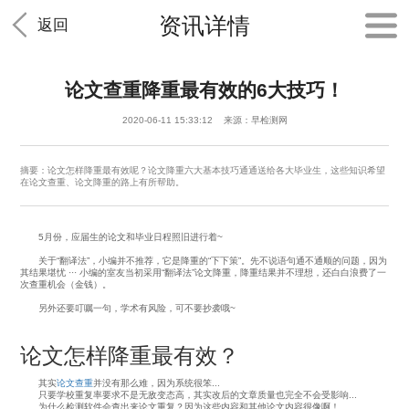
资讯详情
返回
论文查重降重最有效的6大技巧！
2020-06-11 15:33:12 来源：早检测网
摘要：论文怎样降重最有效呢？论文降重六大基本技巧通通送给各大毕业生，这些知识希望
在论文查重、论文降重的路上有所帮助。
5月份，应届生的论文和毕业日程照旧进行着~
关于“翻译法”，小编并不推荐，它是降重的“下下策”。先不说语句通不通顺的问题，因为
其结果堪忧 ··· 小编的室友当初采用“翻译法”论文降重，降重结果并不理想，还白白浪费了一
次查重机会（金钱）。
另外还要叮嘱一句，学术有风险，可不要抄袭哦~
论文怎样降重最有效？
其实
论文查重
并没有那么难，因为系统很笨...
只要学校重复率要求不是无敌变态高，其实改后的文章质量也完全不会受影响...
为什么检测软件会查出来论文重复？因为这些内容和其他论文内容很像啊！