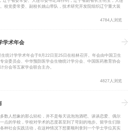
颖，辽宁省委常委、大连市委书记谭作钧，辽宁省副省长王明玉，大连
。校党委常委、副校长姚山带队，技术研究开发院组织辽宁重大装
学部、电子信息与电气工程学部、运载工程与力学学部、能源与动
。
4784人浏览
学学术年会
卫生统计学学术年会于8月22日至25日在桂林召开。年会由中国卫生
专业委员会、中华预防医学会生物统计学分会、中国医药教育协会
计分会等五家学会联合主办。
4827人浏览
南
多数人想象的那么轻松，并不是每天说泡泡酒吧、谈谈恋爱、偶尔
一点的学校，学校对学术的态度甚至到了苛刻的地步。留学生们除
各种社会实践活动，在这种情况下想要顺利拿到一个学士学位其实