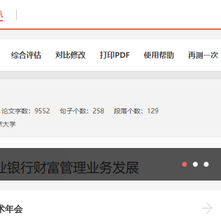
讯
术年会