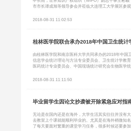
申长雨，世界知识产权组织（WIPO）副总干事王彬
市市长谭成旭等领导参会并莅临大连理工大学展区参观
备制造协同创新中心、化工与环境生命学部、建设工程
力学院、材料科学与工程学院等携项目参展本届专交会
2018-08-31 11:02:53
桂林医学院联合承办2018年中国卫生统计
由桂林医学院和南京医科大学共同承办的2018年中国
信息学会统计理论与方法专业委员会、卫生统计学教育
医药统计专业委员会、中国现场统计研究会生物医学统
2018-08-31 11:11:50
毕业留学生因论文抄袭被开除紧急应对指
无论是在国内还是在海外，大学生活其实往往并没有大
去教室上个课就能顺利毕业的。尤其是在海外稍微知名
了每天要面对繁重的课堂学习任务，很多时候还要参加