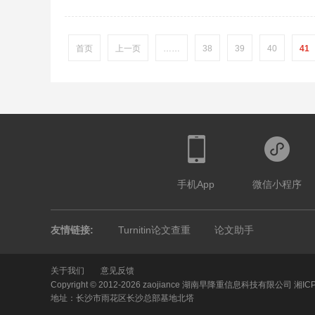
首页
上一页
……
38
39
40
41
手机App
微信小程序
友情链接:
Turnitin论文查重
论文助手
关于我们
意见反馈
Copyright © 2012-2026 zaojiance 湖南早降重信息科技有限公司
湘IC
地址：长沙市雨花区长沙总部基地北塔