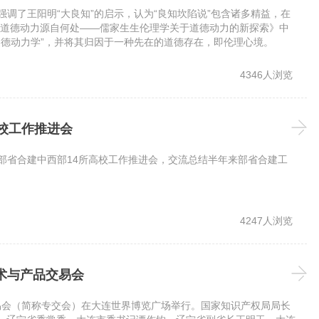
强调了王阳明“大良知”的启示，认为“良知坎陷说”包含诸多精益，在
道德动力源自何处——儒家生生伦理学关于道德动力的新探索》中
道德动力学”，并将其归因于一种先在的道德存在，即伦理心境。
4346人浏览
高校工作推进会
开部省合建中西部14所高校工作推进会，交流总结半年来部省合建工
4247人浏览
技术与产品交易会
品交易会（简称专交会）在大连世界博览广场举行。国家知识产权局局长