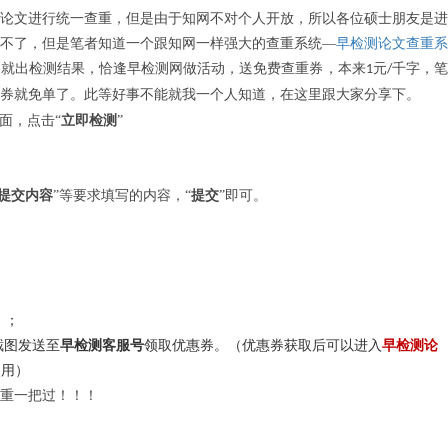
论文进行统一查重，但是由于知网不对个人开放，所以各位硕士朋友是进
不了，但是笔者知道一个跟知网一样强大的查重系统
—
早检测论文查重系
钟就出检测结果，恰逢早检测网做活动，送免费查重券，本来
元
千字，笔
1
/
券就免单了。此等好事不能就我一个人知道，在这里跟大家分享下。
界面，点击“
立即检测
”
提交内容
”等要求填写的内容，“
提交
”即可。
）；
截图发送至
早检测客服号
领取优惠券。（优惠券获取后可以进入
早检测论
使用）
重一把过！！！