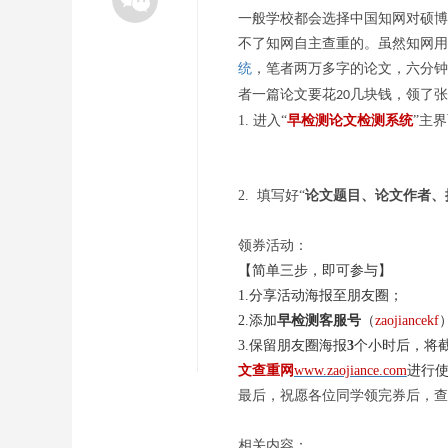
一般学校都会选择中国知网对硕博
不了知网自主查重的。虽然知网用
统
，笔者两万多字的论文，六分
者一篇论文要花
几块钱，领了张
20
1.
进入
“
早检测论文检测系统
”主
2.
填写好“
论文题目、论文作者、
领券活动：
【简单三步，即可参与】
1.分享活动海报至朋友圈；
2.添加
早检测客服号
（
zaojiancekf
3.保留朋友圈海报
3
个小时后，将
文查重网
www.zaojiance.com
进行
最后，祝愿各位同学领完券后，查
相关内容：