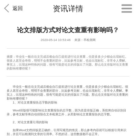
资讯详情
返回
论文排版方式对论文查重有影响吗？
2020-05-14 10:53:46 来源：早检测网
摘要：毕业生一般在论文完成后都会自己提前进行论文查重，但是多多少少都会出现标红。
很多人甚至会奇怪，明明不会查重的部分，比如参考文献，也会出现标红，非常令人费解。
事实上，出现这种特殊的问题，很有可能是论文的排版出了问题。那么论文排版对论文查重
的影响有哪些呢？
毕业生一般在论文完成后都会自己提前进行论文查重，但是多多少少都会出现标红。很
多人甚至会奇怪，明明不会查重的部分，比如参考文献，也会出现标红，非常令人费解。事
实上，出现这种特殊的问题，很有可能是论文的排版出了问题。那么论文排版对论文查重的
影响有哪些呢？
1、对论文查重报告总字数的影响
Word排版很可能影响论文查重报告的总字数，因为若是排版正确，系统将自动识别目
录，参考文献等将自动排除在文本检测之外，从而影响论文查重报告的总字数。
2、对论文查重引用的影响
如果Word文档排版是正确的，引用写规范的情况，那么参考内容就可以根据引用来识
别，并且可以检测到文章的引用率。不然的话，这些数据都不会正常。