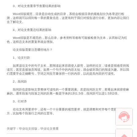
3、对论文查重章节查重结果的影响
Word排版规范，目录是自动生成的目录，系统会根据目录的规格划分为各章进行检
测，这样就可以得到每一章的重复信息，这更有利于我们对报告进行分析。更加内容让我们
去了解论文。
4、对论文查重总结果的影响
Word排版是不规范的，那么目录、参考资料等都有可能被检查为文本，从而标记为红
色，这样总文本的重复率就会增加。
论文排版需要注意哪些地方？
1、论文行距
如果该论文中的句子太长，那阅读起来容易使人疲劳，这样的论文，读者是很难坚持阅
读完，甚至直接放弃阅读。如果一个句子中的内容太短，就会破坏我们的阅读兴趣。所以我
们需要学会正确断句，字词之间应尽量保持一行的内容，以此提高内容的可读性。
2、段间距
段间距也是影响文章整体可读性的一个重要因素。若是段间距太窄，那看起来就密密麻
麻的。通常段落与段落之间的距离一般是字体的1到1.5倍，段间距可以是1.5到2倍。
3、行对齐
在论文布局要求中，还有一个十分重要的规范要求，就是调整和对齐每个需要对齐的地
方，比如每个段落行之间的位置等。
关键字：毕业论文排版，毕业论文查重