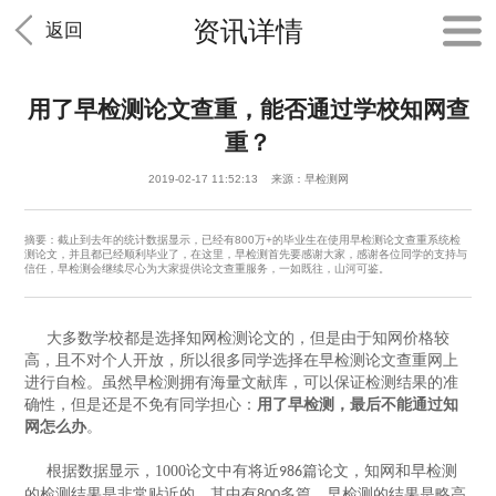
资讯详情
返回
用了早检测论文查重，能否通过学校知网查
重？
2019-02-17 11:52:13 来源：早检测网
摘要：截止到去年的统计数据显示，已经有800万+的毕业生在使用早检测论文查重系统检
测论文，并且都已经顺利毕业了，在这里，早检测首先要感谢大家，感谢各位同学的支持与
信任，早检测会继续尽心为大家提供论文查重服务，一如既往，山河可鉴。
大多数学校都是选择知网检测论文的，但是由于知网价格较
高，且不对个人开放，所以很多同学选择在早检测论文查重网上
进行自检。虽然早检测拥有海量文献库，可以保证检测结果的准
确性，但是还是不免有同学担心：
用了早检测，最后不能通过知
网怎么办
。
根据数据显示，
1000
论文中有将近
篇论文，知网和早检测
986
的检测结果是非常贴近的，其中有
多篇，早检测的结果是略高
800