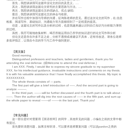
首先，我想谈谈我写这篇毕业论文的目的及意义。....
其次，我想谈谈我这篇论文研究的主要思路与方法。....
再次，我想谈谈我这篇论文的优缺点。优点:缺陷:
最后，我想谈谈我写这篇论文的体会与收获。
并在写作过程中加强与导师的沟通，征询陈老师的意见。通过这次论文的写作，在,信息
检索、阅读写作、基础知识、沟通能力等方面都得到了一定程度的提高。
但是，这篇论文的写作以及分析的过程，也是我越来越认识到自己知识与分析能力薄弱
的过程。
虽然，我尽可能地收集材料，竭尽所能运用自己所学的知识进行的论文写作和分析
但论文还是存在许多不足之处，分析不透彻或者建议不具体，还有待改进。请各位老师
多批评指正，让我在今后的学习与工作中做到更好。
【英文版】
Good morning.
Distinguished professors and teachers, ladies and gentlemen, thank you for
attending the oral defense. (或Welcome to attend the oral defense.)
I am XXX. Firstly, I would like to express my sincere gratitude to my supervisor
XXX, for his intellectual guidance, invaluable instructions and comments on my thesis.
It is with his valuable assistance that I have finally accomplished this thesis. My topic is
XXXXXXXXX.
The whole thesis consists of --- parts.
The first part will give a brief introduction of ------. And the second part is going to
analyze ----------.
In the third part, ---------will be further discussed and the fourth part is to talk about -
-------. Then the author will dig into the root causes of ------- in the fifth part, and sum up
the whole paper to reveal --------of ---------in the last part. Thank you!
【常见问题】
这一部分是针对需要用【英语答辩】的同学，其他常见的问题，小编在之前的文章中都
有提过。
首先要听清楚问题，如果没有听清，可以要求老师重复问题（可以说pardon之类的