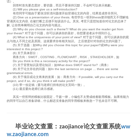
话）。
回答时首先要态度好，要切题，而且不要保持沉默，不会时可以表示抱歉。
(1) Will you please give us a self-introduction?
有些同学可能由于紧张没听清问题便开始背诵论文的内容，结果造成答非所问。
(2) Give us a presentation of your thesis. 有些学生一听到thesis便详细而又不理解地
背诵其论文内容, 在被打断之后便不知该说什么。其实, 考官只是想知道你对论文的总体了
解, 让你简单阐明自己论文的内容与观点。
(3) Why do you choose such a theme?/ What do you want the reader get from
your thesis? 对于这个问题，你可以谈谈你的喜好，你想要读者从中得到什么。
(4) What is the uniqueness of your point of view? 对于这个问题，你可以谈谈你的观
点与他人不同之处及原因。这就要求你有相关知识。 之后便是针对你的论文的问题了。
(5) 关于选题：如Why did you choose this topic for your paper?或Why were you
interested in this project？
(6) 关于具体部分：
商务方向：SWOT，COSTING，FLOWCHART，RISK，STAKEHOLDER，如
Do you think is this a necessary activity for the project?
(7) 关于背景知识及理论知识：如What does SWOT stand for?（商务）
(8) 关于论文存在的问题：如In the last sentence on page … there are some
grammatical errors.
(9) 关于项目或论文将来的发展：如：商务方向：If possible, will you carry out the
project, and if so, do you think it will make profit?
(10) 带一份定稿（要与老师们持有的论文页码一致）。
(11) 最后要向老师们表示感谢。
其实一些答辩的模板比较固定，千篇一律，小编也不太赞成啥都套用模板。如果有能力
的同学可以自己准备讲稿，什么都还没准备的同学用模板来救急一下也未尝不可啊。
毕业论文查重：zaojiance论文查重系统
ww
w.zaojiance.com