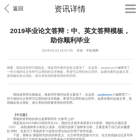
资讯详情
返回
2019毕业论文答辩：中、英文答辩模板，
助你顺利毕业
2019-05-23 16:01:55 来源：早检测网
摘要：我知道答辩日期临近，很多同学都开始有点紧张了，在这里，zaojiance小编整理了
一些大佬的论文答辩可以用到的话术模板，希望可以帮到各位同学。如果你看到这篇文章，
觉得确实有点用处，请分享给同样要答辩的同学吧。
我知道答辩日期临近，很多同学都开始有点紧张了，在这里，
zaojiance
小编整理了一
些大佬的论文答辩可以用到的话术模板，希望可以帮到各位同学。如果你看到这篇文章，觉
得确实有点用处，请分享给同样要答辩的同学吧。
【中文版】
尊敬的答辩组的各位老师和同学:大家早上好!
我是来自20XX级XX班的学生XX，我的论文指导老师是XXX老师。我的论文题目是
《XX》，虽然做财务分析的人很多，但我仍选择了做财务分析，主要是基于自己的兴趣爱
好;同时，也是为了系统的学习这部分理论知识并用于指导实践。
下面，我将从:课题研究的目的和意义、论文研究的思路与方法、论文的优缺点以及写作
论文的体会四个方面作具体地介绍恳请各位老师批评指导。