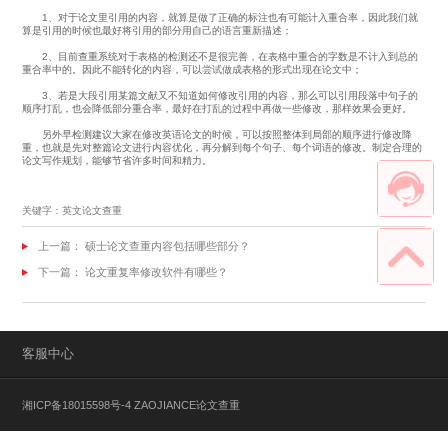
1、对于论文里引用的内容，就算是做了正确的标注也有可能计入重合率，因此我们就
算是引用的时候也最好将引用的部分用自己的语言重新描述；
2、目前查重系统对于表格的检测还不是很完善，在表格中重合的字数是不计入到总的
重合率中的。因此不能转化的内容，可以尝试做成表格的形式出现在论文中；
3、若是大段引用某篇文献又不知道如何修改引用的内容，那么可以引用段落中句子的
顺序打乱，也会降低部分重合率，最好在打乱的过程中再做一些修改，那样效果会更好。
另外早检测建议大家在修改英语论文的时候，可以按照整体到局部的顺序进行修改降
重，也就是先对整篇论文进行内容优化，再分解到每个句子、每个词语的修改。制定合理的
论文写作规划，能够节省许多时间和精力。
关键字：英文论文查重
上一篇：
硕士论文查重内容包括哪些部分？
下一篇：
论文重复率修改软件有哪些？
客服中心
湘ICP备18015598号-4
ZAOJIANCE论文查重