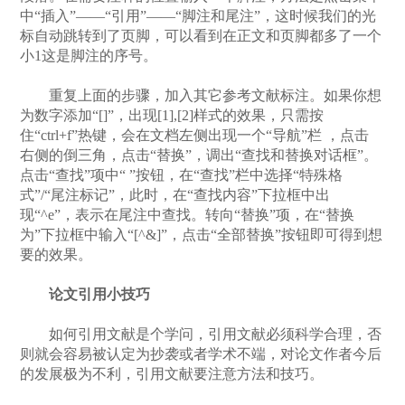
中“插入”——“引用”——“脚注和尾注”，这时候我们的光
标自动跳转到了页脚，可以看到在正文和页脚都多了一个
小1这是脚注的序号。
重复上面的步骤，加入其它参考文献标注。如果你想
为数字添加“[]”，出现[1],[2]样式的效果，只需按
住“ctrl+f”热键，会在文档左侧出现一个“导航”栏 ，点击
右侧的倒三角，点击“替换”，调出“查找和替换对话框”。
点击“查找”项中“ ”按钮，在“查找”栏中选择“特殊格
式”/“尾注标记”，此时，在“查找内容”下拉框中出
现“^e”，表示在尾注中查找。转向“替换”项，在“替换
为”下拉框中输入“[^&]”，点击“全部替换”按钮即可得到想
要的效果。
论文引用小技巧
如何引用文献是个学问，引用文献必须科学合理，否
则就会容易被认定为抄袭或者学术不端，对论文作者今后
的发展极为不利，引用文献要注意方法和技巧。