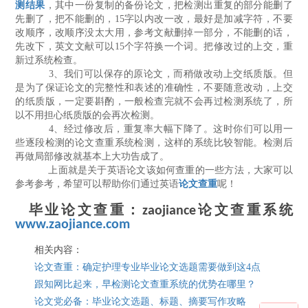
测结果
，其中一份复制的备份论文，把检测出重复的部分能删了
先删了，把不能删的，
15
字以内改一改，最好是加减字符，不要
改顺序，改顺序没太大用，参考文献删掉一部分，不能删的话，
先改下，英文文献可以
15
个字符换一个词。把修改过的上交，重
新过系统检查。
3
、我们可以保存的原论文，而稍做改动上交纸质版。但
是为了保证论文的完整性和表述的准确性，不要随意改动，上交
的纸质版，一定要斟酌，一般检查完就不会再过检测系统了，所
以不用担心纸质版的会再次检测。
4
、经过修改后，重复率大幅下降了。这时你们可以用一
些逐段检测的论文查重系统检测，这样的系统比较智能。检测后
再做局部修改就基本上大功告成了。
上面就是关于英语论文该如何查重的一些方法，大家可以
参考参考，希望可以帮助你们通过英语
论文查重
呢
！
毕业论文查重：zaojiance论文查重系统
www.zaojiance.com
相关内容：
论文查重：确定护理专业毕业论文选题需要做到这
4
点
跟知网比起来，早检测论文查重系统的优势在哪里？
论文党必备：毕业论文选题、标题、摘要写作攻略