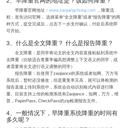
2、早降重官网的地址是？该如何降重？
早降重官网地址：
www.zaojiangchong.com
，降重流
程：首先访问官网， 选择菜单“全文降重”或者“报告降重”的两
种方式，提交完成后，点击下一步支付确认，付款后系统即
可开始。
3、什么是全文降重？ 什么是报告降重？
全文降重：是同学将论文的全文内容直接粘贴到系统中
去降重（比较适合
查重率偏高想调整上下文语义
的同学，
或
者需要将全文进行语义调整
的
同学
）
报告降重：在使用了zaojiance的系统或者知网、万方等
系统后，暂时还没修改，但是重复率又高，就可以将检测的
报告直接上传到系统中，系统会自动识别格式内容进行降
重。目前支持
上传
的
检测
系统有Zaojiance，知网，万方，维
普，PaperPass, CheckPass的
zip
检测报告文件。
4、一般情况下，早降重系统降重的时间有
多久呢？