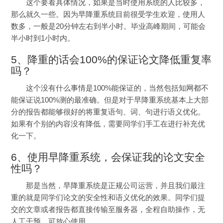
这个要看具体情况，如果是当时使用系统的人比较多，
那么就久一些。因为早降重系统目前很受学生欢迎，使用人
数多，一般是20分钟左右到半小时。毕业高峰期间，可能会
半小时到1小时内。
5、降重的话会100%的保证论文降低重复率
吗？
这个没有什么事情是100%能保证的，当然包括知网都不
能保证说100%测的最准确。但是对于早降重系统基本上大部
分的
报告
都能够很好的将重复语句、词、句进行
语义
优化。
如果有个别的内容没有降低，需要同学们手工在进行补充优
化一下。
6、使用早降重系统，会保证我的论文安全
性吗？
那是当然，早降重系统是正规公司运营，并且我们最注
重的就是同学们论文的安全性和
语义优化的
效果
。同学们提
交的文章或者报告都直接
传输
至
服务器，
全程自助操作
，
无
人工干预，可
放心使用。